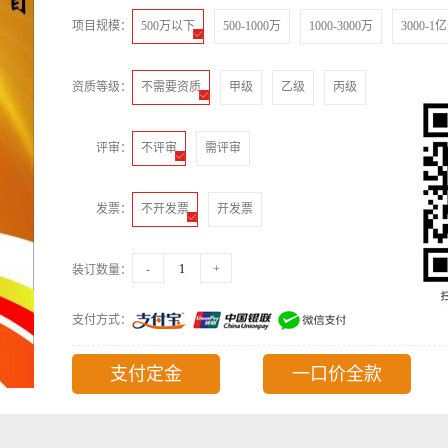
项目规模：
500万以下

500-1000万
1000-3000万
3000-1
资质等级：
不需要资质

甲级
乙级
丙级
评审：
不评审

需评审
发票：
不开发票

开发票
-
+
装订数量：
支付方式：
支付定金
一口价全款