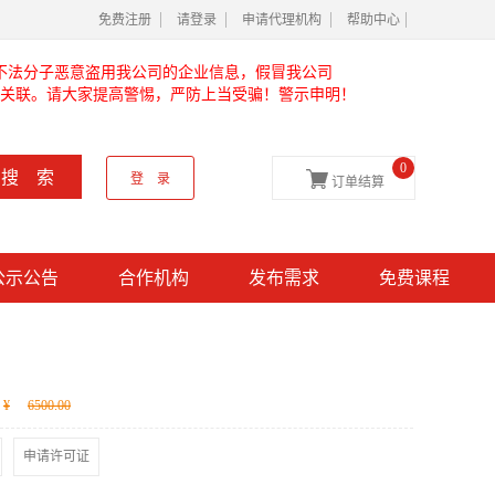
免费注册
请登录
申请代理机构
帮助中心
不法分子恶意盗用我公司的企业信息，假冒我公司
关联。请大家提高警惕，严防上当受骗！警示申明！
0

搜 索
登 录
订单结算
公示公告
合作机构
发布需求
免费课程
¥
6500.00
申请许可证