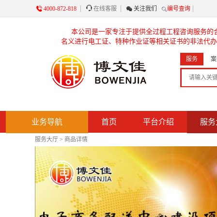

4000-872-818

在线客服

关注我们
编号查询
本公司是一家专注于提供全过程工程咨询服务的
名义进行电工证、特种作业证等相关证书的非法代办
服务
案
业务导航
首页
平台介绍
服务
服务大厅
>
商品详情