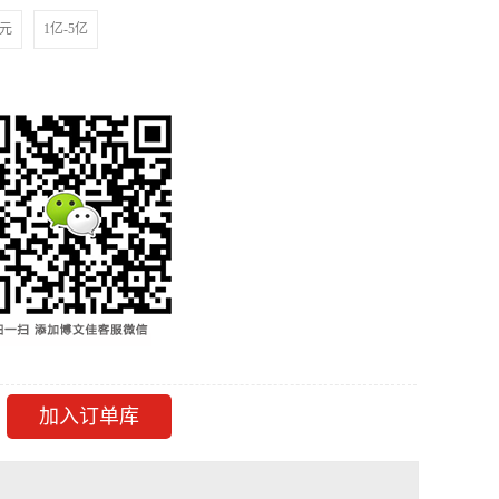
亿元
1亿-5亿
加入订单库