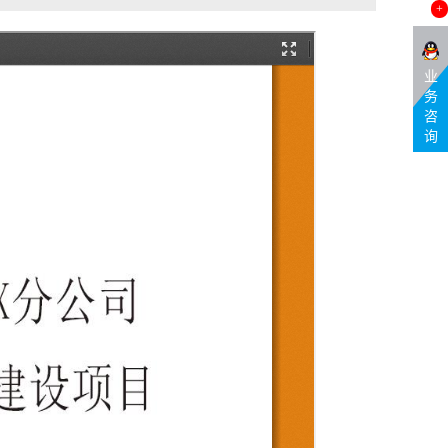
+
业
务
咨
询