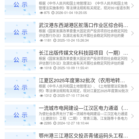
根据《中华人民共和国土地管理法》《中华人民共和国土地
管理法实施条例》等法律法规和有关规定，现对351省道东荆
河大桥改建工程征收使用土地社会稳定风险评估进行公示，
875
2026-01-04 19:25:05
征求公众对该项目社会稳定风险评估的意见和建议。
武汉港东西湖港区舵落口作业区综合码头升级
根据《国家发展改革委重大固定资产投资项目社会稳定风险
评估暂行办法》及湖北省有关开展社会稳定风险评估的要
求，现将武汉港东西湖港区舵落口作业区综合码头升级改造
1181
2025-10-24 15:26:34
工程（一期）项目的基本情况及所涉及的内容进行公示，并
征求公众意见。
长江出版传媒文化科技园项目（一期）社会稳
根据《国家发展改革委重大固定资产投资项目社会稳定风险
评估暂行办法》及湖北省有关开展社会稳定风险评估的要
求，现将该项目的基本情况及所涉及的内容进行公示，并征
1018
2025-10-09 11:55:41
求群众意见。
江夏区2025年度第32批次（农用地转用）
根据《中华人民共和国土地管理法》、《土地管理法实施条
例》等法律法规和有关规定，现对江夏区2025年度第32批次
（农用地转用）建设用地项目集体土地农用地转用社会稳定
1312
2025-07-10 17:34:42
风险评估进行公示，征求公众对该项目社会稳定风险评估的
意见和建议。
一流城市电网建设—江汉区电力通道（土建部
为使社会各界充分了解一流城市电网建设—江汉区电力通道
（土建部分）工程（二期）：常青三路、江发路等十条电力
通道工程情况，广泛征求项目所在地利益相关者对该项目决
2285
2024-12-27 18:10:44
策、准备、施工和运营阶段社会稳定风险方面的意见和诉
求，根据《国家发展改革委重大固定资产投资项目社会稳定
鄂州港三江港区交投沥青储运码头工程社会稳
风险评估暂行办法》及湖北省有关开展社会稳定风险评估的