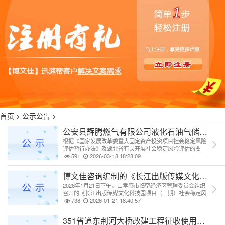
首页
>
公示公告
>
公安县辉腾燃气有限公司液化石油气储配站建
根据《国家发展改革委重大固定资产投资项目社会稳定风险
评估暂行办法》及湖北省有关开展社会稳定风险评估的要
求，现将公安县辉腾燃气有限公司液化石油气储配站建设项
591
2026-03-18 18:23:09
目的基本情况及所涉及的内容进行公示，并征求群众意见！
博文佳咨询编制的《长江出版传媒文化科技园
2026年1月21日下午，由孝感市临空经济区管理委员会组织
召开的《长江出版传媒文化科技园项目（一期）社会稳定风
险评估报告》专家评审会圆满举行。会议一致认为，《稳评
738
2026-01-21 18:40:57
报告》内容完整、方法科学、结论可信，项目社会稳定风险
等级评定为“低风险”，标志着该项目前期关键性评估工作取
351省道东荆河大桥改建工程征收使用土地
得重要进展，为项目后续顺利实施奠定了坚实基础。