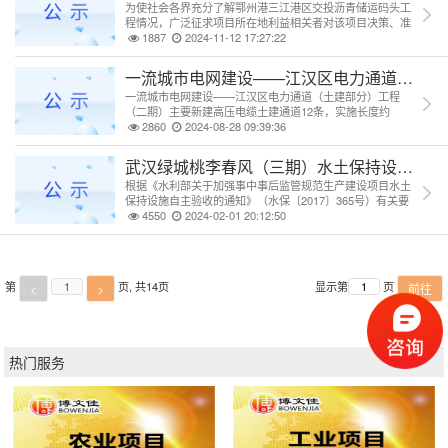
为使社会各界充分了解鄂州港三江港区交投沥青储运码头工
要求，现将该项目的基本情况及所涉及的内容进行公示，并
程情况，广泛征求项目所在地利益相关者对该项目决策、准
征求群众意见。
备、施工和运营阶段社会稳定风险方面的意见和诉求，根据
1887
2024-11-12 17:27:22
《国家发展改革委重大固定资产投资项目社会稳定风险评估
暂行办法》及湖北省有关开展社会稳定风险评估的要求，现
一流城市电网建设——江汉区电力通道（土建
将该项目的基本情况及所涉及的内容进行公示，并征求群众
一流城市电网建设——江汉区电力通道（土建部分）工程
意见。
（二期）主要新建高压电缆土建通道12条，实施长度约
10.12km，包括电缆通道土建部分（不包含通道内部电缆及
2860
2024-08-28 09:39:36
与电缆相关的配套设施设计），建设内容包括土建本体、通
风、给排水、照明、供配电（含槽盒）、消防、电缆接地及
武汉绿城桃李春风（三期）水土保持设施验收
支架等。本次拟实施其中2条，路径总长约1.86km，
根据《水利部关于加强事中事后监管规范生产建设项目水土
保持设施自主验收的通知》（水保〔2017〕365号）有关要
求，武汉绿城建发房地产有限公司于2023年12月5日主持召
4550
2024-02-01 20:12:50
开了武汉绿城桃李春风（三期）水土保持设施验收会议，验
收组由施工单位中德天诚建设集团有限公司，监理单位浙江
中林工程管理有限公司及验收报告编制单位武汉市博文佳咨
询有限公司等单位的代表及特邀专家组成，竣工验收结论
第
页, 共
14
页
显示第
页
<
>
前往
为：通过验收。现将相关验收
热门服务