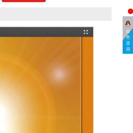
+
业
务
咨
询