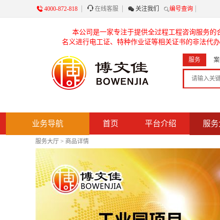

4000-872-818

在线客服

关注我们
编号查询
本公司是一家专注于提供全过程工程咨询服务的
名义进行电工证、特种作业证等相关证书的非法代办
服务
案
业务导航
首页
平台介绍
服务
服务大厅
>
商品详情