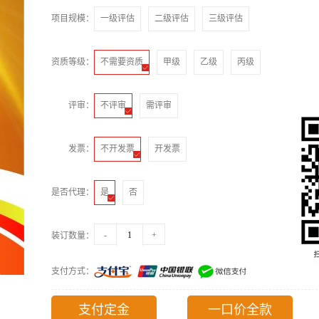
项目规模：
一级评估
二级评估
三级评估
资质等级：
不需要资质

甲级
乙级
丙级
评审：
不评审

需评审
发票：
不开发票

开发票
是否代理：
是

否
-
+
装订数量：
支付方式：
支付定金
一口价全款