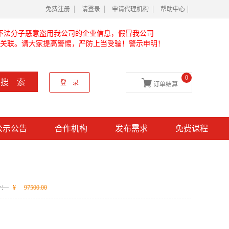
免费注册
请登录
申请代理机构
帮助中心
不法分子恶意盗用我公司的企业信息，假冒我公司
关联。请大家提高警惕，严防上当受骗！警示申明！
0

搜 索
登 录
订单结算
公示公告
合作机构
发布需求
免费课程
价：
¥
97500.00